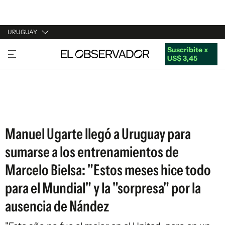
URUGUAY
Suscribite x
URUGUAY
US$ 3,45
ARGENTINA
ESPAÑA
ESTADOS UNIDOS
Manuel Ugarte llegó a Uruguay para
sumarse a los entrenamientos de
Marcelo Bielsa: "Estos meses hice todo
para el Mundial" y la "sorpresa" por la
ausencia de Nández