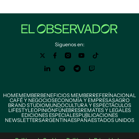
Siguenos en:
HOME
MEMBER
BENEFICIOS MEMBER
REFERÍ
NACIONAL
CAFÉ Y NEGOCIOS
ECONOMÍA Y EMPRESAS
AGRO
BRAND STUDIO
MUNDO
CULTURA Y ESPECTÁCULOS
LIFESTYLE
OPINIÓN
FÚNEBRES
REMATES Y LEGALES
EDICIONES ESPECIALES
PUBLICACIONES
NEWSLETTERS
ARGENTINA
ESPAÑA
ESTADOS UNIDOS