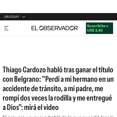
URUGUAY
Suscribite x
URUGUAY
US$ 3,45
ARGENTINA
ESPAÑA
ESTADOS UNIDOS
Thiago Cardozo habló tras ganar el título
con Belgrano: "Perdí a mi hermano en un
accidente de tránsito, a mi padre, me
rompí dos veces la rodilla y me entregué
a Dios": mirá el video