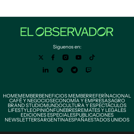
Siguenos en:
HOME
MEMBER
BENEFICIOS MEMBER
REFERÍ
NACIONAL
CAFÉ Y NEGOCIOS
ECONOMÍA Y EMPRESAS
AGRO
BRAND STUDIO
MUNDO
CULTURA Y ESPECTÁCULOS
LIFESTYLE
OPINIÓN
FÚNEBRES
REMATES Y LEGALES
EDICIONES ESPECIALES
PUBLICACIONES
NEWSLETTERS
ARGENTINA
ESPAÑA
ESTADOS UNIDOS