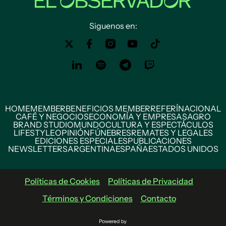
Siguenos en:
HOME
MEMBER
BENEFICIOS MEMBER
REFERÍ
NACIONAL
CAFÉ Y NEGOCIOS
ECONOMÍA Y EMPRESAS
AGRO
BRAND STUDIO
MUNDO
CULTURA Y ESPECTÁCULOS
LIFESTYLE
OPINIÓN
FÚNEBRES
REMATES Y LEGALES
EDICIONES ESPECIALES
PUBLICACIONES
NEWSLETTERS
ARGENTINA
ESPAÑA
ESTADOS UNIDOS
Políticas de Cookies
Políticas de Privacidad
Términos y Condiciones
Contacto