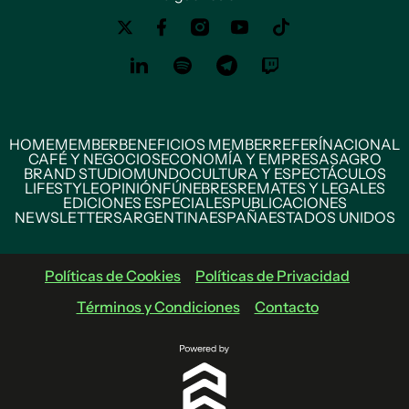
HOME
MEMBER
BENEFICIOS MEMBER
REFERÍ
NACIONAL
CAFÉ Y NEGOCIOS
ECONOMÍA Y EMPRESAS
AGRO
BRAND STUDIO
MUNDO
CULTURA Y ESPECTÁCULOS
LIFESTYLE
OPINIÓN
FÚNEBRES
REMATES Y LEGALES
EDICIONES ESPECIALES
PUBLICACIONES
NEWSLETTERS
ARGENTINA
ESPAÑA
ESTADOS UNIDOS
Políticas de Cookies
Políticas de Privacidad
Términos y Condiciones
Contacto