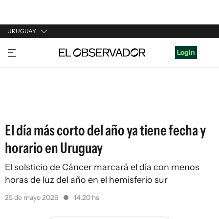
URUGUAY
URUGUAY
Login
ARGENTINA
ESPAÑA
ESTADOS UNIDOS
El día más corto del año ya tiene fecha y
horario en Uruguay
El solsticio de Cáncer marcará el día con menos
horas de luz del año en el hemisferio sur
25 de mayo 2026
14:20 hs