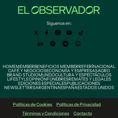
Siguenos en:
HOME
MEMBER
BENEFICIOS MEMBER
REFERÍ
NACIONAL
CAFÉ Y NEGOCIOS
ECONOMÍA Y EMPRESAS
AGRO
BRAND STUDIO
MUNDO
CULTURA Y ESPECTÁCULOS
LIFESTYLE
OPINIÓN
FÚNEBRES
REMATES Y LEGALES
EDICIONES ESPECIALES
PUBLICACIONES
NEWSLETTERS
ARGENTINA
ESPAÑA
ESTADOS UNIDOS
Políticas de Cookies
Políticas de Privacidad
Términos y Condiciones
Contacto