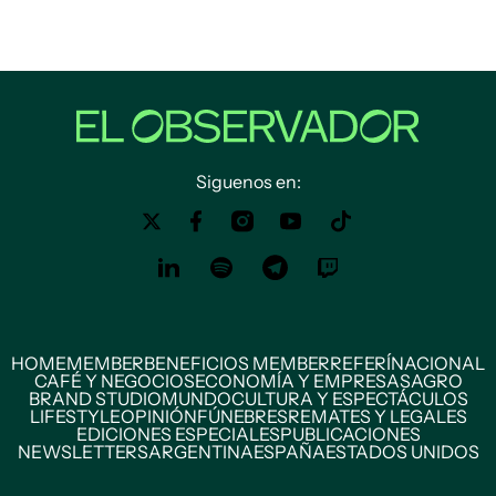
Siguenos en:
HOME
MEMBER
BENEFICIOS MEMBER
REFERÍ
NACIONAL
CAFÉ Y NEGOCIOS
ECONOMÍA Y EMPRESAS
AGRO
BRAND STUDIO
MUNDO
CULTURA Y ESPECTÁCULOS
LIFESTYLE
OPINIÓN
FÚNEBRES
REMATES Y LEGALES
EDICIONES ESPECIALES
PUBLICACIONES
NEWSLETTERS
ARGENTINA
ESPAÑA
ESTADOS UNIDOS