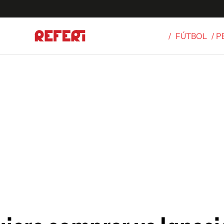
/
FÚTBOL
/ 
Olímpicos
S
tbol
g
ortivo