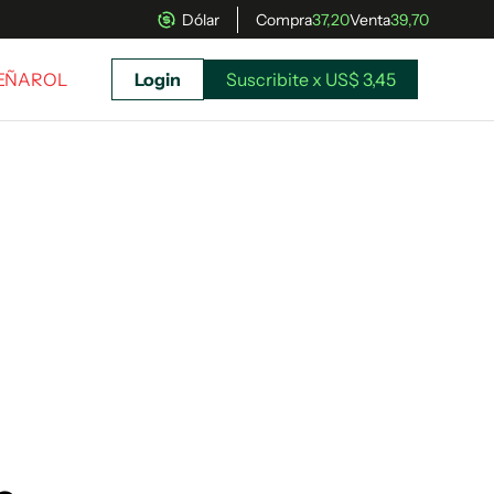
Dólar
Compra
37,20
Venta
39,70
PEÑAROL
Login
Suscribite x US$ 3,45
uscríbete ahora a El Observador y elegí hasta
donde llegar.
Suscribite x US$ 3,45