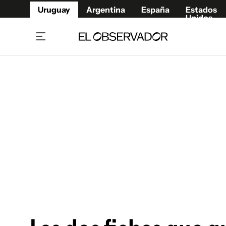
Uruguay
Argentina
España
Estados
Unidos
Home
Juegos 
Referí
Rugby
Fútbol
Básque
Mundial 2026
Tenis
Resultados Deportivos
Runnin
Fútbol internacional
Polidep
Copa Libertadores
Motor