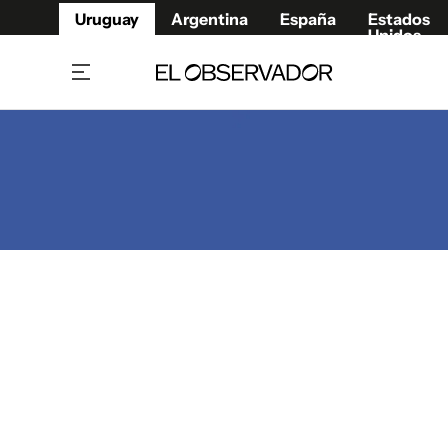
Uruguay
Argentina
España
Estados
Unidos
Home
Juegos 
Referí
Rugby
Fútbol
Básque
Mundial 2026
Tenis
Resultados Deportivos
Runnin
Fútbol internacional
Polidep
Copa Libertadores
Motor