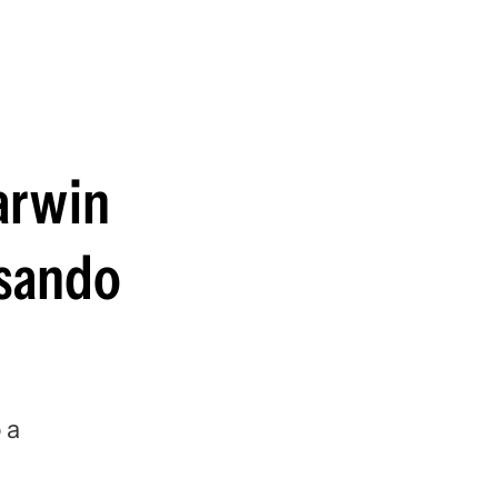
guenos en:
Darwin
nsando
 a