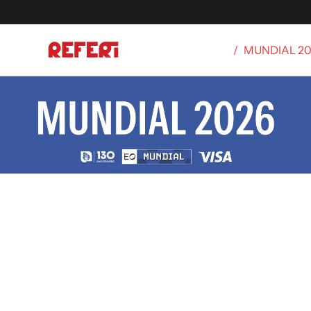
/
MUNDIAL 2
Olímpicos
S
tbol
g
ortivo