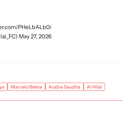
tter.com/PHeLbALb0i
lal_FC)
May 27, 2026
ya
Marcelo Bielsa
Arabia Saudita
Al Hilal