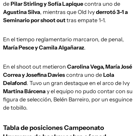
de
Pilar Stirling y Sofía Lapique
contra uno de
Agustina Silva
, mientras que Old Ivy
derrotó 3-1 a
Seminario por shoot out
tras empate 1-1.
En el tiempo reglamentario marcaron, de penal,
María Pesce y Camila Algañaraz
.
En el shoot out metieron
Carolina Vega, María José
Correa y Josefina Davies
contra uno de
Lola
Delafond
. Tuvo un gran destaque en el arco de Ivy
Martina Bárcena
y el equipo no pudo contar con su
figura de selección, Belén Barreiro, por un esguince
de tobillo.
Tabla de posiciones Campeonato