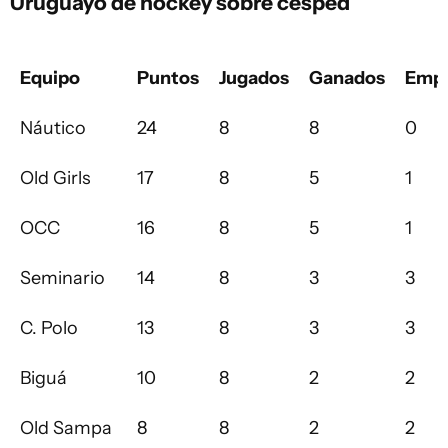
Uruguayo de hockey sobre césped
Equipo
Puntos
Jugados
Ganados
Empa
Náutico
24
8
8
0
Old Girls
17
8
5
1
OCC
16
8
5
1
Seminario
14
8
3
3
C. Polo
13
8
3
3
Biguá
10
8
2
2
Old Sampa
8
8
2
2