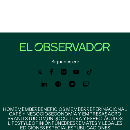
Siguenos en:
HOME
MEMBER
BENEFICIOS MEMBER
REFERÍ
NACIONAL
CAFÉ Y NEGOCIOS
ECONOMÍA Y EMPRESAS
AGRO
BRAND STUDIO
MUNDO
CULTURA Y ESPECTÁCULOS
LIFESTYLE
OPINIÓN
FÚNEBRES
REMATES Y LEGALES
EDICIONES ESPECIALES
PUBLICACIONES