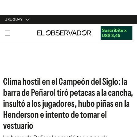
URUGUAY
Suscribite x
URUGUAY
US$ 3,45
ARGENTINA
ESPAÑA
ESTADOS UNIDOS
Clima hostil en el Campeón del Siglo: la
barra de Peñarol tiró petacas a la cancha,
insultó a los jugadores, hubo piñas en la
Henderson e intento de tomar el
vestuario