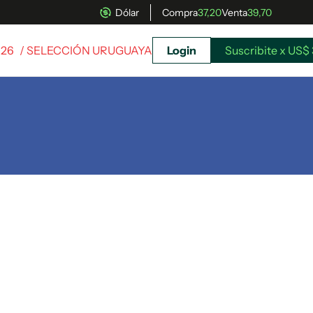
Dólar
Compra
37,20
Venta
39,70
026
/ SELECCIÓN URUGUAYA
Login
Suscribite x US$ 
uscríbete ahora a El Observador y elegí hasta
donde llegar.
Suscribite x US$ 3,45