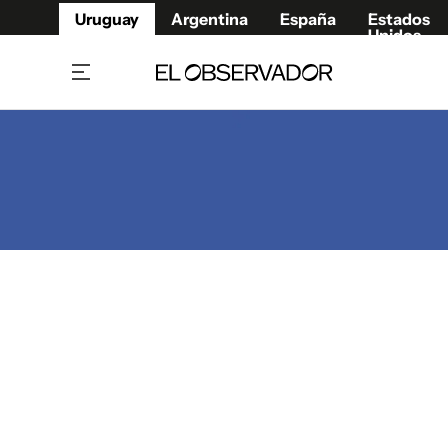
Uruguay
Argentina
España
Estados
Unidos
Home
Juegos 
Referí
Rugby
Fútbol
Básque
Mundial 2026
Tenis
Resultados Deportivos
Runnin
Fútbol internacional
Polidep
Copa Libertadores
Motor