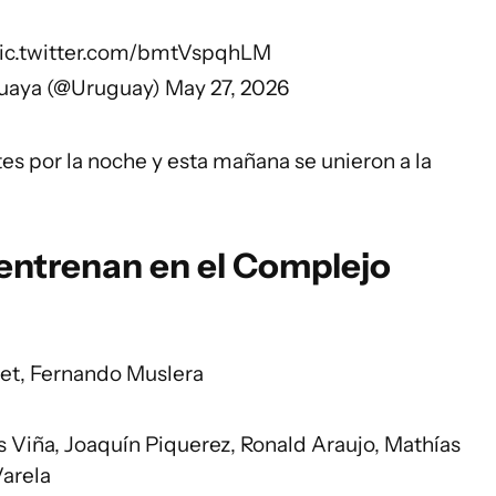
ic.twitter.com/bmtVspqhLM
guaya (@Uruguay)
May 27, 2026
s por la noche y esta mañana se unieron a la
 entrenan en el Complejo
et, Fernando Muslera
 Viña, Joaquín Piquerez, Ronald Araujo, Mathías
Varela