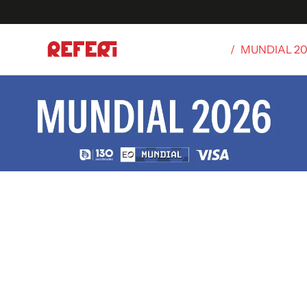
/
MUNDIAL 2
Olímpicos
S
tbol
g
ortivo