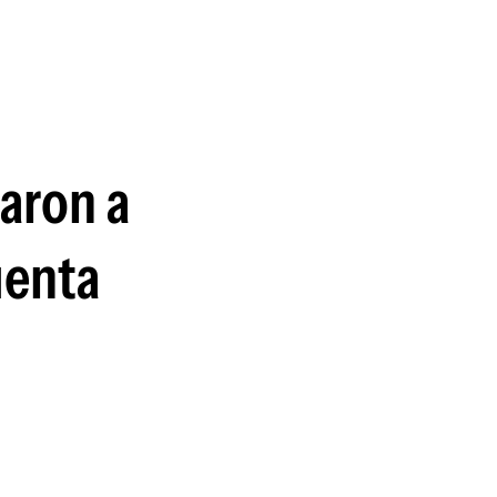
guenos en:
maron a
uenta