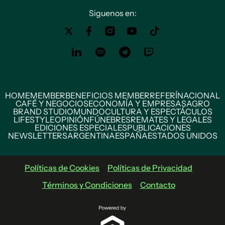
Siguenos en:
HOME
MEMBER
BENEFICIOS MEMBER
REFERÍ
NACIONAL
CAFÉ Y NEGOCIOS
ECONOMÍA Y EMPRESAS
AGRO
BRAND STUDIO
MUNDO
CULTURA Y ESPECTÁCULOS
LIFESTYLE
OPINIÓN
FÚNEBRES
REMATES Y LEGALES
EDICIONES ESPECIALES
PUBLICACIONES
NEWSLETTERS
ARGENTINA
ESPAÑA
ESTADOS UNIDOS
Políticas de Cookies
Políticas de Privacidad
Términos y Condiciones
Contacto