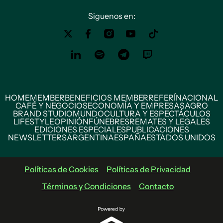
Siguenos en:
HOME
MEMBER
BENEFICIOS MEMBER
REFERÍ
NACIONAL
CAFÉ Y NEGOCIOS
ECONOMÍA Y EMPRESAS
AGRO
BRAND STUDIO
MUNDO
CULTURA Y ESPECTÁCULOS
LIFESTYLE
OPINIÓN
FÚNEBRES
REMATES Y LEGALES
EDICIONES ESPECIALES
PUBLICACIONES
NEWSLETTERS
ARGENTINA
ESPAÑA
ESTADOS UNIDOS
Políticas de Cookies
Políticas de Privacidad
Términos y Condiciones
Contacto