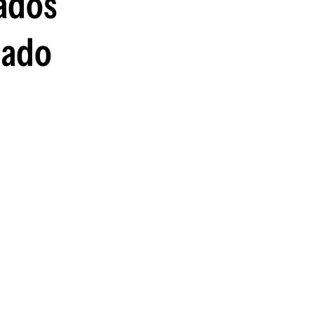
tados
guenos en:
cado