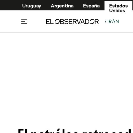
Uruguay
Argentina
España
Estados
Unidos
/ IRÁN
Home
América
Política
Deport
Economía
Urugua
Sociedad
Argent
Inmigración
España