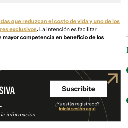
das que reduzcan el costo de vida y uno de los
res exclusivos
.
La intención es facilitar
a
mayor competencia en beneficio de los
SIVA
Suscribite
.
¿Ya estás registrado?
Iniciá sesión aquí
 la información.