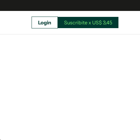
Login
Suscribite x US$ 3,45
uscríbete ahora a El Observador y elegí hasta
donde llegar.
Suscribite x US$ 3,45