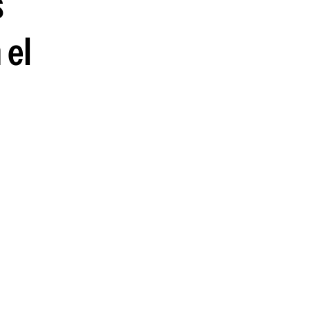
s
 el