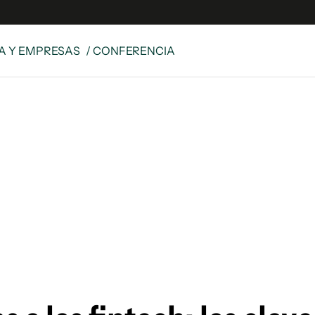
A Y EMPRESAS
/ CONFERENCIA
e
S
n
es
Siguenos en:
 y Legales
es especiales
ciones
ters
ina
 Unidos