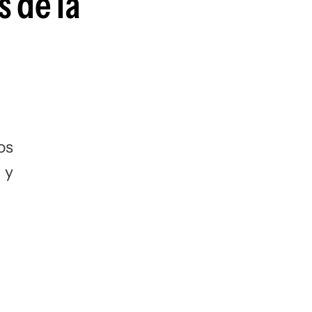
s de la
os
 y