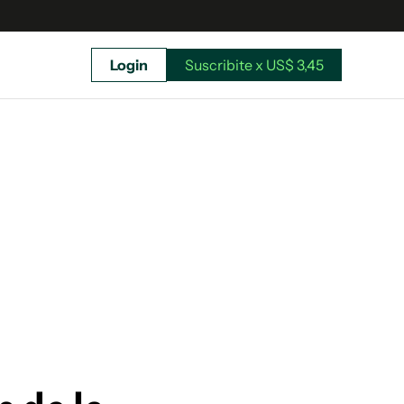
Login
Suscribite x US$ 3,45
uscríbete ahora a El Observador y elegí hasta
donde llegar.
Suscribite x US$ 3,45