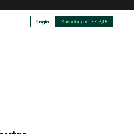
Login
Suscribite x US$ 3,45
uscríbete ahora a El Observador y elegí hasta
donde llegar.
Suscribite x US$ 3,45