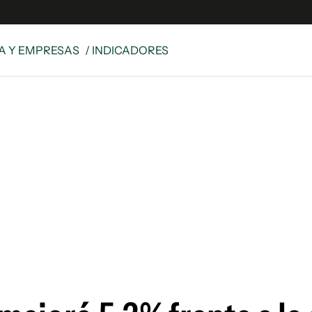
A Y EMPRESAS
/ INDICADORES
e
S
n
es
Siguenos en:
 y Legales
es especiales
ciones
ters
ina
 Unidos