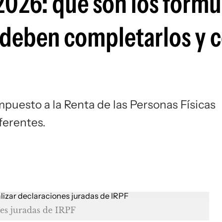
2026: qué son los formu
s deben completarlos y
puesto a la Renta de las Personas Físicas
iferentes.
nes juradas de IRPF