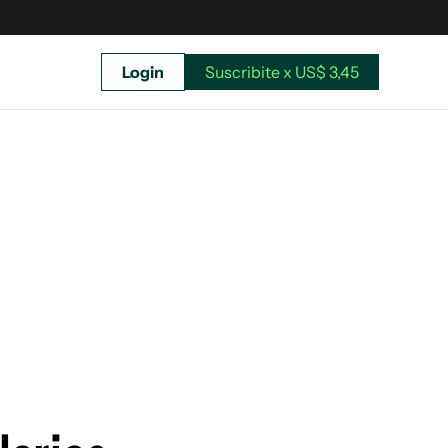
Login
Suscribite x US$ 3,45
uscríbete ahora a El Observador y elegí hasta
donde llegar.
Suscribite x US$ 3,45