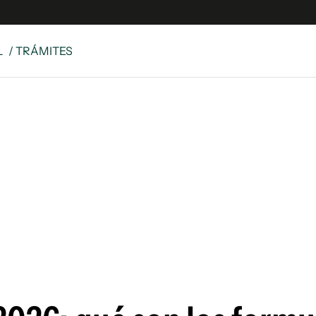
L
/ TRÁMITES
e
S
n
es
Siguenos en:
 y Legales
es especiales
ciones
ters
ina
 Unidos