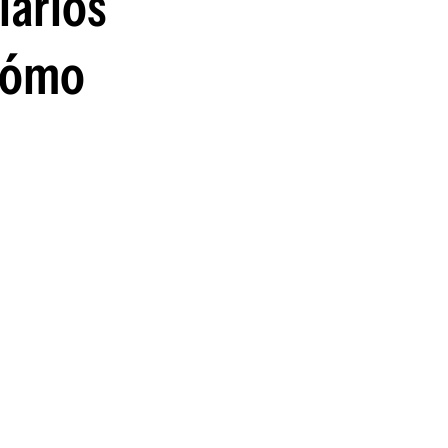
larios
 cómo