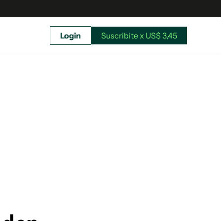
Login
Suscribite x US$ 3,45
uscríbete ahora a El Observador y elegí hasta
donde llegar.
Suscribite x US$ 3,45