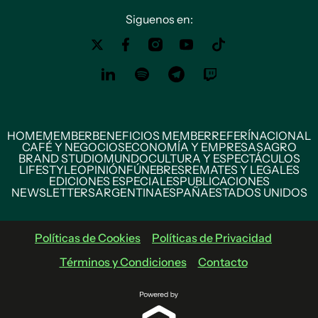
Siguenos en:
HOME
MEMBER
BENEFICIOS MEMBER
REFERÍ
NACIONAL
CAFÉ Y NEGOCIOS
ECONOMÍA Y EMPRESAS
AGRO
BRAND STUDIO
MUNDO
CULTURA Y ESPECTÁCULOS
LIFESTYLE
OPINIÓN
FÚNEBRES
REMATES Y LEGALES
EDICIONES ESPECIALES
PUBLICACIONES
NEWSLETTERS
ARGENTINA
ESPAÑA
ESTADOS UNIDOS
Políticas de Cookies
Políticas de Privacidad
Términos y Condiciones
Contacto