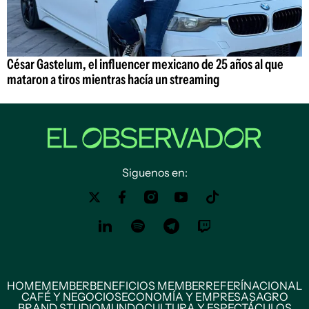
César Gastelum, el influencer mexicano de 25 años al que
mataron a tiros mientras hacía un streaming
Siguenos en:
HOME
MEMBER
BENEFICIOS MEMBER
REFERÍ
NACIONAL
CAFÉ Y NEGOCIOS
ECONOMÍA Y EMPRESAS
AGRO
BRAND STUDIO
MUNDO
CULTURA Y ESPECTÁCULOS