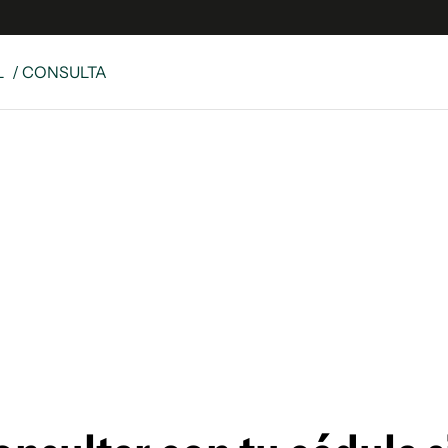
L
/ CONSULTA
e
S
n
es
Siguenos en:
 y Legales
es especiales
ciones
ters
ina
 Unidos