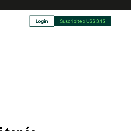
Login
Suscribite x US$ 3,45
uscríbete ahora a El Observador y elegí hasta
donde llegar.
Suscribite x US$ 3,45