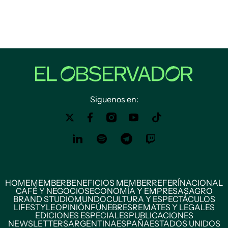
Siguenos en:
HOME
MEMBER
BENEFICIOS MEMBER
REFERÍ
NACIONAL
CAFÉ Y NEGOCIOS
ECONOMÍA Y EMPRESAS
AGRO
BRAND STUDIO
MUNDO
CULTURA Y ESPECTÁCULOS
LIFESTYLE
OPINIÓN
FÚNEBRES
REMATES Y LEGALES
EDICIONES ESPECIALES
PUBLICACIONES
NEWSLETTERS
ARGENTINA
ESPAÑA
ESTADOS UNIDOS