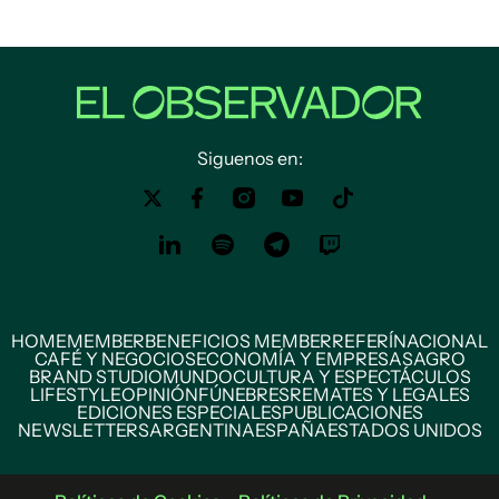
Siguenos en:
HOME
MEMBER
BENEFICIOS MEMBER
REFERÍ
NACIONAL
CAFÉ Y NEGOCIOS
ECONOMÍA Y EMPRESAS
AGRO
BRAND STUDIO
MUNDO
CULTURA Y ESPECTÁCULOS
LIFESTYLE
OPINIÓN
FÚNEBRES
REMATES Y LEGALES
EDICIONES ESPECIALES
PUBLICACIONES
NEWSLETTERS
ARGENTINA
ESPAÑA
ESTADOS UNIDOS