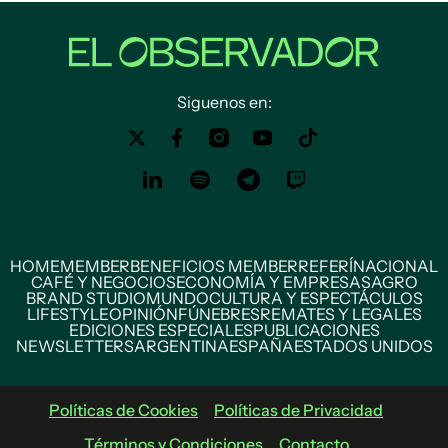
Siguenos en:
HOME
MEMBER
BENEFICIOS MEMBER
REFERÍ
NACIONAL
CAFÉ Y NEGOCIOS
ECONOMÍA Y EMPRESAS
AGRO
BRAND STUDIO
MUNDO
CULTURA Y ESPECTÁCULOS
LIFESTYLE
OPINIÓN
FÚNEBRES
REMATES Y LEGALES
EDICIONES ESPECIALES
PUBLICACIONES
NEWSLETTERS
ARGENTINA
ESPAÑA
ESTADOS UNIDOS
Políticas de Cookies
Políticas de Privacidad
Términos y Condiciones
Contacto