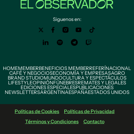
Siguenos en:
HOME
MEMBER
BENEFICIOS MEMBER
REFERÍ
NACIONAL
CAFÉ Y NEGOCIOS
ECONOMÍA Y EMPRESAS
AGRO
BRAND STUDIO
MUNDO
CULTURA Y ESPECTÁCULOS
LIFESTYLE
OPINIÓN
FÚNEBRES
REMATES Y LEGALES
EDICIONES ESPECIALES
PUBLICACIONES
NEWSLETTERS
ARGENTINA
ESPAÑA
ESTADOS UNIDOS
Políticas de Cookies
Políticas de Privacidad
Términos y Condiciones
Contacto