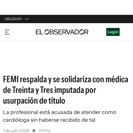
URUGUAY
URUGUAY
Login
ARGENTINA
ESPAÑA
ESTADOS UNIDOS
FEMI respalda y se solidariza con médica
de Treinta y Tres imputada por
usurpación de título
La profesional está acusada de atender como
cardióloga sin haberse recibido de tal
1 de julio 2026
11:11 hs