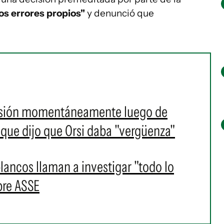
los errores propios"
y denunció que
esión momentáneamente luego de
r que dijo que Orsi daba "vergüenza"
lancos llaman a investigar "todo lo
bre ASSE