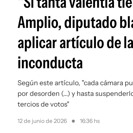
"Si tanta valentía tie
Amplio, diputado bla
aplicar artículo de 
inconducta
Según este artículo, "cada cámara p
por desorden (...) y hasta suspenderlo
tercios de votos"
12 de junio de 2026
16:36 hs