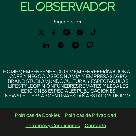
Siguenos en:
HOME
MEMBER
BENEFICIOS MEMBER
REFERÍ
NACIONAL
CAFÉ Y NEGOCIOS
ECONOMÍA Y EMPRESAS
AGRO
BRAND STUDIO
MUNDO
CULTURA Y ESPECTÁCULOS
LIFESTYLE
OPINIÓN
FÚNEBRES
REMATES Y LEGALES
EDICIONES ESPECIALES
PUBLICACIONES
NEWSLETTERS
ARGENTINA
ESPAÑA
ESTADOS UNIDOS
Políticas de Cookies
Políticas de Privacidad
Términos y Condiciones
Contacto