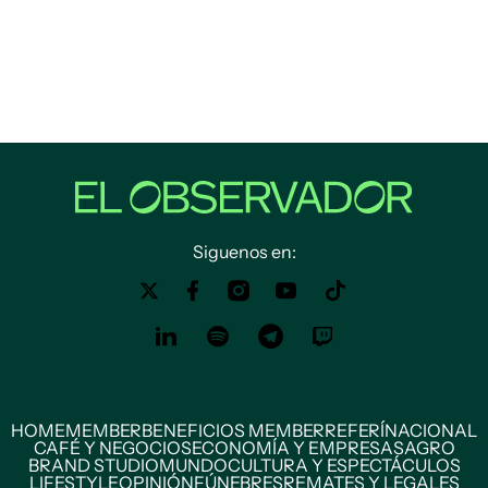
Siguenos en:
HOME
MEMBER
BENEFICIOS MEMBER
REFERÍ
NACIONAL
CAFÉ Y NEGOCIOS
ECONOMÍA Y EMPRESAS
AGRO
BRAND STUDIO
MUNDO
CULTURA Y ESPECTÁCULOS
LIFESTYLE
OPINIÓN
FÚNEBRES
REMATES Y LEGALES