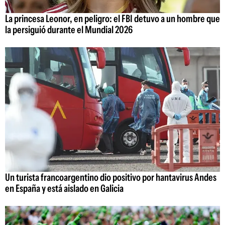
La princesa Leonor, en peligro: el FBI detuvo a un hombre que
la persiguió durante el Mundial 2026
Un turista francoargentino dio positivo por hantavirus Andes
en España y está aislado en Galicia