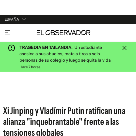
ESPAÑA
URUGUAY
ARGENTINA
TRAGEDIA EN TAILANDIA.
Un estudiante
ESPAÑA
asesina a sus abuelos, mata a tiros a seis
personas de su colegio y luego se quita la vida
ESTADOS UNIDOS
Hace 7 horas
Xi Jinping y Vladímir Putin ratifican una
alianza "inquebrantable" frente a las
tensiones globales