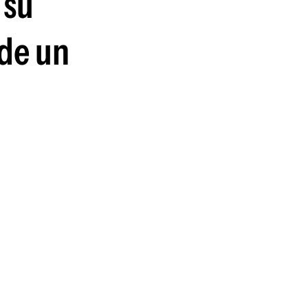
 su
guenos en:
ide un