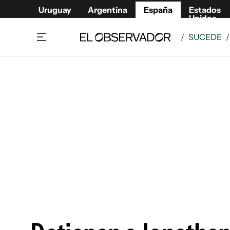
Uruguay
Argentina
España
Estados
Unidos
/
SUCEDE
Actualidad
Mirada
Economía y Finanzas
Impacto
Sucede
Data Cl
Relax
Urugua
Cine, series y música
Argent
Madrid & Comunidad
Estados
Pequeños Placeres