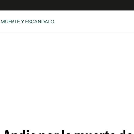
/ MUERTE Y ESCANDALO
s
S
 Global
ave
y
ina
 Unidos