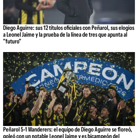
Diego Aguirre: sus 12 títulos oficiales con Peñarol, sus elogios
a Leonel Jaime y la prueba de la línea de tres que apunta al
"futuro"
Peñarol 5-1 Wanderers: el equipo de Diego Aguirre se floreó,
goleó con un notable Leonel Jaime y es bicampeón del