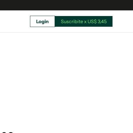
Login
Suscribite x US$ 3,45
uscríbete ahora a El Observador y elegí hasta
donde llegar.
Suscribite x US$ 3,45