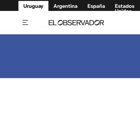
Uruguay
Argentina
España
Estados
Unidos
Home
Juegos 
Referí
Rugby
Fútbol
Básque
Mundial 2026
Tenis
Resultados Deportivos
Runnin
Fútbol internacional
Polidep
Copa Libertadores
Motor