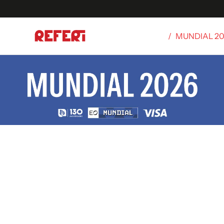
/
MUNDIAL 2
Olímpicos
S
tbol
g
ortivo