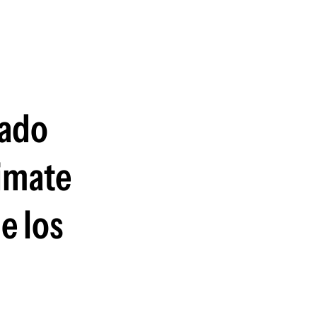
guenos en:
tado
limate
e los