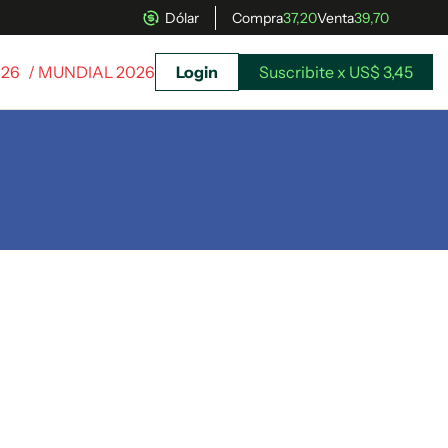
Dólar
Compra
37,20
Venta
39,70
026
/ MUNDIAL 2026
Login
Suscribite x US$ 3,45
uscríbete ahora a El Observador y elegí hasta
donde llegar.
Suscribite x US$ 3,45