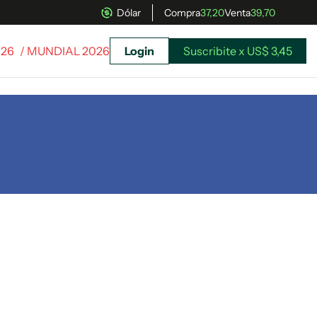
Dólar
Compra
37,20
Venta
39,70
026
/ MUNDIAL 2026
Login
Suscribite x US$ 3,45
uscríbete ahora a El Observador y elegí hasta
donde llegar.
Suscribite x US$ 3,45