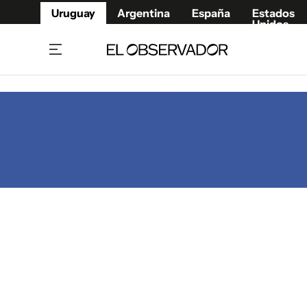
Uruguay
Argentina
España
Estados
Unidos
Home
Juegos 
Referí
Rugby
Fútbol
Básque
Mundial 2026
Tenis
Resultados Deportivos
Runnin
Fútbol internacional
Polidep
Copa Libertadores
Motor