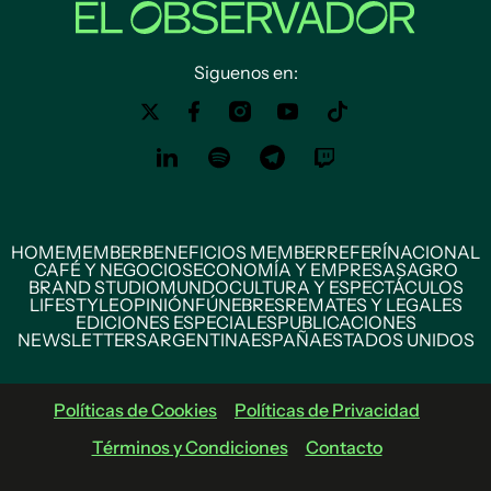
Siguenos en:
HOME
MEMBER
BENEFICIOS MEMBER
REFERÍ
NACIONAL
CAFÉ Y NEGOCIOS
ECONOMÍA Y EMPRESAS
AGRO
BRAND STUDIO
MUNDO
CULTURA Y ESPECTÁCULOS
LIFESTYLE
OPINIÓN
FÚNEBRES
REMATES Y LEGALES
EDICIONES ESPECIALES
PUBLICACIONES
NEWSLETTERS
ARGENTINA
ESPAÑA
ESTADOS UNIDOS
Políticas de Cookies
Políticas de Privacidad
Términos y Condiciones
Contacto