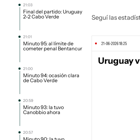
21:03
Final del partido: Uruguay
2-2 Cabo Verde
Seguí las estadís
21:01
Minuto 95: al límite de
21-06-2026 18:25
cometer penal Bentancur
Uruguay v
21:00
Minuto 94: ocasión clara
de Cabo Verde
20:59
Minuto 93: la tuvo
Canobbio ahora
20:57
Minuto 90: la tuvo