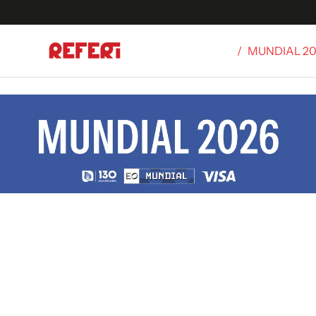
/
MUNDIAL 2
Olímpicos
S
tbol
g
ortivo