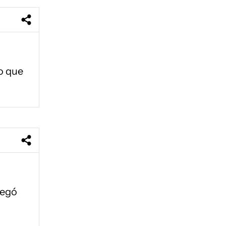
o que
legó