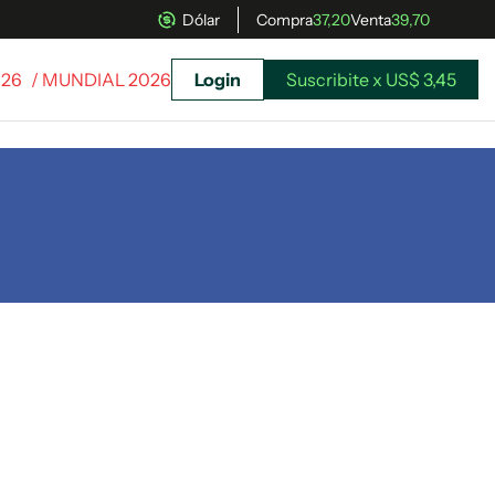
Dólar
Compra
37,20
Venta
39,70
026
/ MUNDIAL 2026
Login
Suscribite x US$ 3,45
uscríbete ahora a El Observador y elegí hasta
donde llegar.
Suscribite x US$ 3,45