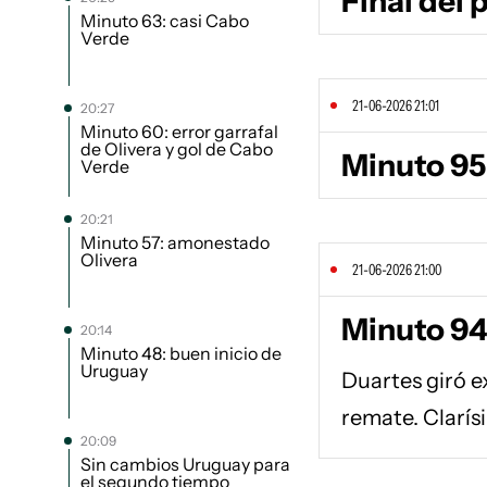
Final del
Minuto 63: casi Cabo
Verde
21-06-2026 21:01
20:27
Minuto 60: error garrafal
de Olivera y gol de Cabo
Minuto 95
Verde
20:21
Minuto 57: amonestado
Olivera
21-06-2026 21:00
Minuto 94
20:14
Minuto 48: buen inicio de
Uruguay
Duartes giró e
remate. Clarí
20:09
Sin cambios Uruguay para
el segundo tiempo