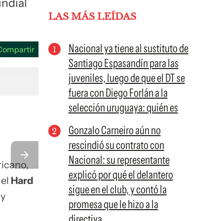
undial
LAS MÁS LEÍDAS
Nacional ya tiene al sustituto de
Compartir
Santiago Espasandín para las
juveniles, luego de que el DT se
fuera con Diego Forlán a la
selección uruguaya: quién es
Gonzalo Carneiro aún no
rescindió su contrato con
Nacional: su representante
ricano,
explicó por qué el delantero
 el
Hard
sigue en el club, y contó la
 y
promesa que le hizo a la
directiva