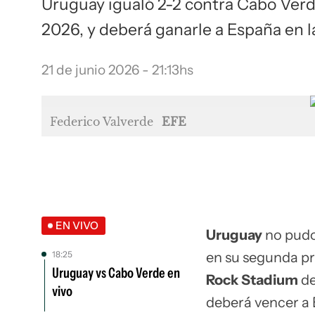
Uruguay igualó 2-2 contra Cabo Verd
2026, y deberá ganarle a España en l
21 de junio 2026 - 21:13hs
Federico Valverde
EFE
EN VIVO
Uruguay
no pudo 
18:25
en su segunda p
Uruguay vs Cabo Verde en
Rock Stadium
d
vivo
deberá vencer a 