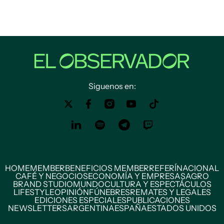
Siguenos en:
HOME
MEMBER
BENEFICIOS MEMBER
REFERÍ
NACIONAL
CAFÉ Y NEGOCIOS
ECONOMÍA Y EMPRESAS
AGRO
BRAND STUDIO
MUNDO
CULTURA Y ESPECTÁCULOS
LIFESTYLE
OPINIÓN
FÚNEBRES
REMATES Y LEGALES
EDICIONES ESPECIALES
PUBLICACIONES
NEWSLETTERS
ARGENTINA
ESPAÑA
ESTADOS UNIDOS