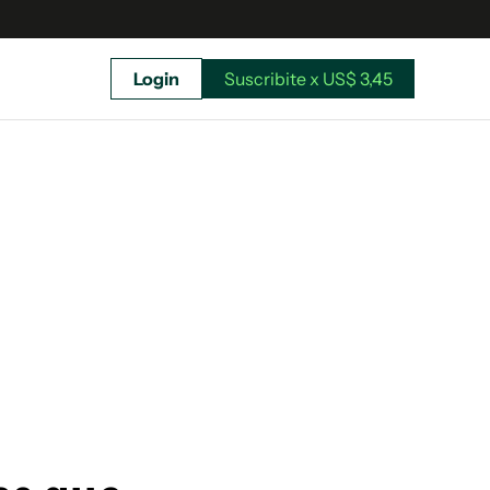
Login
Suscribite x US$ 3,45
uscríbete ahora a El Observador y elegí hasta
donde llegar.
Suscribite x US$ 3,45