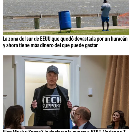
La zona del sur de EEUU que quedó devastada por un huracán
y ahora tiene más dinero del que puede gastar
Elon Musk y SpaceX le declaran la guerra a AT&T, Verizon y T-