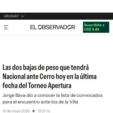
URUGUAY
Suscribite x
URUGUAY
US$ 3,45
ARGENTINA
ESPAÑA
ESTADOS UNIDOS
Las dos bajas de peso que tendrá
Nacional ante Cerro hoy en la última
fecha del Torneo Apertura
Jorge Bava dio a conocer la lista de convocados
para el encuentro ante los de la Villa
10 de mayo 2026
13:27 hs