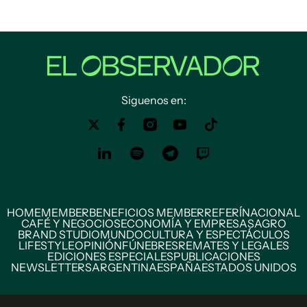
Siguenos en:
HOME
MEMBER
BENEFICIOS MEMBER
REFERÍ
NACIONAL
CAFÉ Y NEGOCIOS
ECONOMÍA Y EMPRESAS
AGRO
BRAND STUDIO
MUNDO
CULTURA Y ESPECTÁCULOS
LIFESTYLE
OPINIÓN
FÚNEBRES
REMATES Y LEGALES
EDICIONES ESPECIALES
PUBLICACIONES
NEWSLETTERS
ARGENTINA
ESPAÑA
ESTADOS UNIDOS