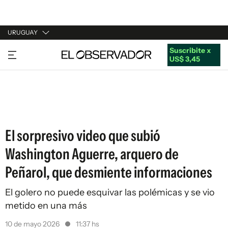
URUGUAY
Suscribite x
URUGUAY
US$ 3,45
ARGENTINA
ESPAÑA
ESTADOS UNIDOS
El sorpresivo video que subió
Washington Aguerre, arquero de
Peñarol, que desmiente informaciones
El golero no puede esquivar las polémicas y se vio
metido en una más
10 de mayo 2026
11:37 hs