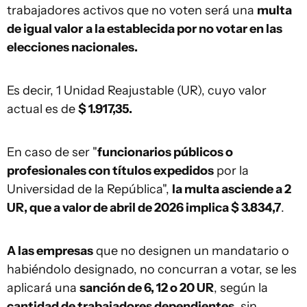
trabajadores activos que no voten será una
multa
de igual valor
a la establecida por no votar en las
elecciones nacionales.
Es decir, 1 Unidad Reajustable (UR), cuyo valor
actual es de
$ 1.917,35.
En caso de ser "
funcionarios públicos o
profesionales con títulos expedidos
por la
Universidad de la República",
la multa asciende a 2
UR, que a valor de
abril de 2026 implica $ 3.834,7
.
A las empresas
que no designen un mandatario o
habiéndolo designado, no concurran a votar, se les
aplicará una
sanción de 6, 12 o 20 UR
, según la
cantidad de trabajadores dependientes
, sin