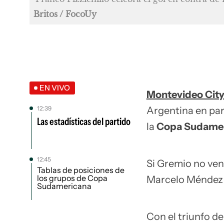
Britos / FocoUy
EN VIVO
Montevideo City
12:39
Argentina en par
Las estadísticas del partido
la
Copa Sudame
12:45
Si Gremio no venc
Tablas de posiciones de
los grupos de Copa
Marcelo Ménde
Sudamericana
Con el triunfo d