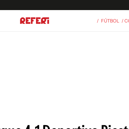
/
FÚTBOL
/ 
Olímpicos
S
tbol
g
ortivo