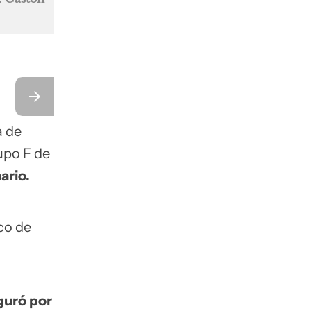
a de
upo F de
ario.
co de
guró por