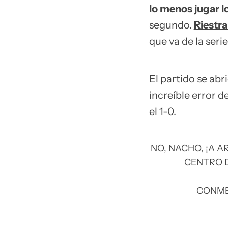
lo menos jugar l
segundo.
Riestra
que va de la serie
El partido se abr
increíble error d
el 1-0.
NO, NACHO, ¡A A
CENTRO D
CONM