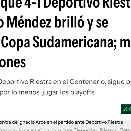
que 4-1 Deportivo Riest
Si
o Méndez brilló y se
a Copa Sudamericana; m
iones
eportivo Riestra en el Centenario, sigue 
or lo menos, jugar los playoffs
 Ignacio Arce en el partido ante Deportivo Riestra
Foto