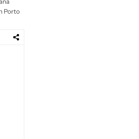
ñana
en Porto