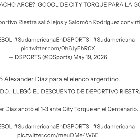
ACHO ARCE? ¡GOOOL DE CITY TORQUE PARA LA G
ortivo Riestra salió lejos y Salomón Rodríguez convirti
EBOL
#SudamericanaEnDSPORTS
|
#Sudamericana
pic.twitter.com/0h6JyEhR0X
— DSPORTS (@DSports)
May 19, 2026
ó Alexander Díaz para el elenco argentino.
IDO, ¡LLEGÓ EL DESCUENTO DE DEPORTIVO RIESTR
r Díaz anotó el 1-3 ante City Torque en el Centenario.
EBOL
#SudamericanaEnDSPORTS
|
#Sudamericana
pic.twitter.com/meuDMe4W6E