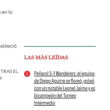
 en lo
tableció
LAS MÁS LEÍDAS
 TRAS EL
Peñarol 5-1 Wanderers: el equipo
!
de Diego Aguirre se floreó, goleó
con un notable Leonel Jaime y es
bicampeón del Torneo
Intermedio