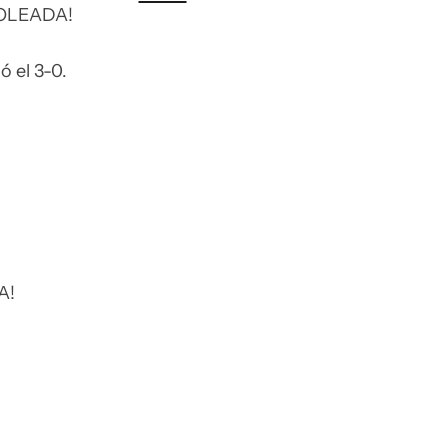
OLEADA!
ó el 3-0.
A!