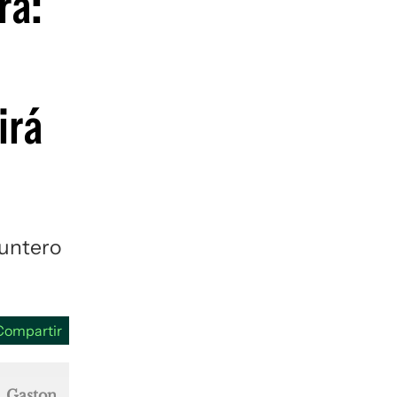
ra:
guenos en:
irá
puntero
Compartir
. Gaston