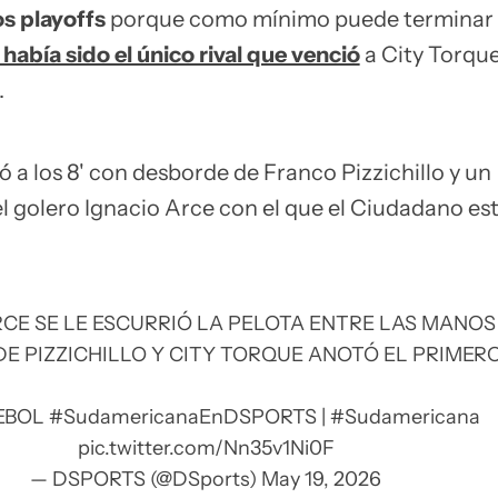
os playoffs
porque como mínimo puede terminar
 había sido el único rival que venció
a City Torque
.
ió a los 8' con desborde de Franco Pizzichillo y un
el golero Ignacio Arce con el que el Ciudadano es
RCE SE LE ESCURRIÓ LA PELOTA ENTRE LAS MANOS
E PIZZICHILLO Y CITY TORQUE ANOTÓ EL PRIMERO
EBOL
#SudamericanaEnDSPORTS
|
#Sudamericana
pic.twitter.com/Nn35v1Ni0F
— DSPORTS (@DSports)
May 19, 2026