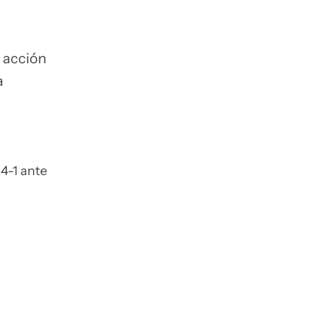
n acción
a
4-1 ante