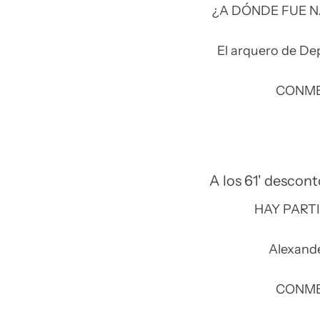
¿A DÓNDE FUE N
El arquero de Dep
CONM
A los 61' descont
HAY PART
Alexande
CONM