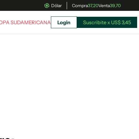
Dólar
Compra
37,20
Venta
39,70
COPA SUDAMERICANA
Login
Suscribite x US$ 3,45
uscríbete ahora a El Observador y elegí hasta
donde llegar.
Suscribite x US$ 3,45