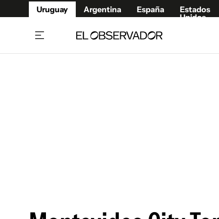
Uruguay
Argentina
España
Estados
Unidos
Home
Juegos 
Referí
Rugby
Fútbol
Básque
Mundial 2026
Tenis
Resultados Deportivos
Runnin
Fútbol internacional
Polidep
Copa Libertadores
Motor