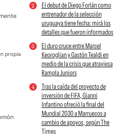
El debut de Diego Forlán como
entrenador de la selección
amente
uruguaya tiene fecha: mirá los
detalles que fueron informados
El duro cruce entre Marcel
Keoroglian y Gastón Tealdi en
en propia
medio de la crisis que atraviesa
Rampla Juniors
Tras la caída del proyecto de
inversión de FIFA, Gianni
Infantino ofreció la final del
Mundial 2030 a Marruecos a
alomón
cambio de apoyos, según The
Times