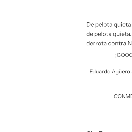
De pelota quieta 
de pelota quieta. 
derrota contra N
¡GOOO
Eduardo Agüero se
CONM