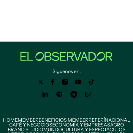
Siguenos en:
HOME
MEMBER
BENEFICIOS MEMBER
REFERÍ
NACIONAL
CAFÉ Y NEGOCIOS
ECONOMÍA Y EMPRESAS
AGRO
BRAND STUDIO
MUNDO
CULTURA Y ESPECTÁCULOS