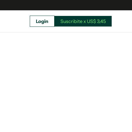
Login
Suscribite x US$ 3,45
uscríbete ahora a El Observador y elegí hasta
donde llegar.
Suscribite x US$ 3,45