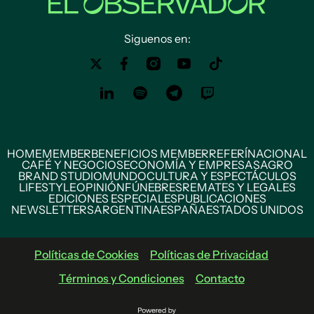
Siguenos en:
HOME
MEMBER
BENEFICIOS MEMBER
REFERÍ
NACIONAL
CAFÉ Y NEGOCIOS
ECONOMÍA Y EMPRESAS
AGRO
BRAND STUDIO
MUNDO
CULTURA Y ESPECTÁCULOS
LIFESTYLE
OPINIÓN
FÚNEBRES
REMATES Y LEGALES
EDICIONES ESPECIALES
PUBLICACIONES
NEWSLETTERS
ARGENTINA
ESPAÑA
ESTADOS UNIDOS
Políticas de Cookies
Políticas de Privacidad
Términos y Condiciones
Contacto